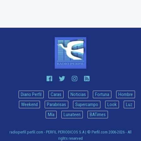
Diario Perfil
Caras
Noticias
Fortuna
Hombre
Weekend
Parabrisas
Supercampo
Look
Luz
Mía
Lunateen
BATimes
radioperfil.perfil.com - PERFIL PERIODICOS S.A
| © Perfil.com 2006-2026 - All
rights reserved