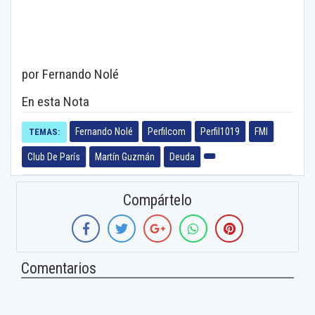
por Fernando Nolé
En esta Nota
Fernando Nolé
Perfilcom
Perfil1019
FMI
TEMAS:
Club De París
Martín Guzmán
Deuda
Compártelo
Comentarios