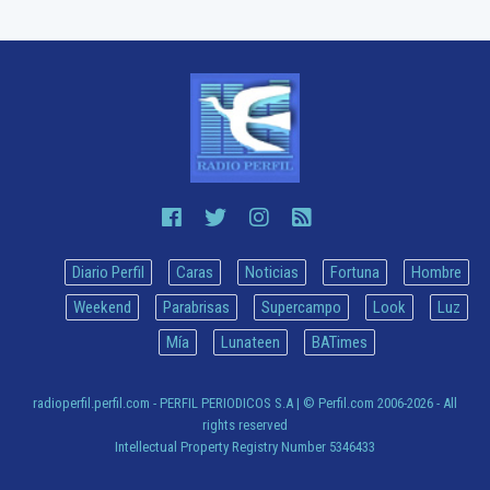
Diario Perfil
Caras
Noticias
Fortuna
Hombre
Weekend
Parabrisas
Supercampo
Look
Luz
Mía
Lunateen
BATimes
radioperfil.perfil.com - PERFIL PERIODICOS S.A
| © Perfil.com 2006-2026 - All
rights reserved
Intellectual Property Registry Number 5346433