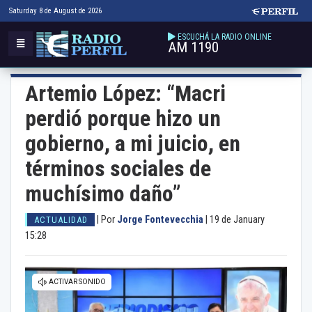
Saturday 8 de August de 2026
ESCUCHÁ LA RADIO ONLINE
AM 1190
Artemio López: “Macri
perdió porque hizo un
gobierno, a mi juicio, en
términos sociales de
muchísimo daño”
|
Por
Jorge Fontevecchia
|
19 de January
ACTUALIDAD
15:28