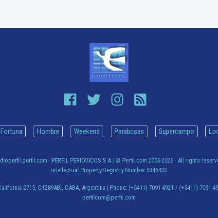
Fortuna
Hombre
Weekend
Parabrisas
Supercampo
Lo
dioperfil.perfil.com - PERFIL PERIODICOS S.A
| © Perfil.com 2006-2026 - All rights reser
Intellectual Property Registry Number 5346433
alifornia 2715
,
C1289ABI
,
CABA, Argentina
| Phone:
(+5411) 7091-4921
/
(+5411) 7091-4
perfilcom@perfil.com