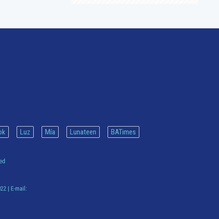
ok
Luz
Mía
Lunateen
BATimes
ved
922
| E-mail: