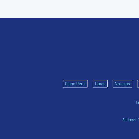
Diario Perfil
Caras
Noticias
ra
Address:
C