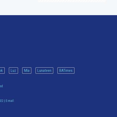
ok
Luz
Mía
Lunateen
BATimes
ved
922
| E-mail: