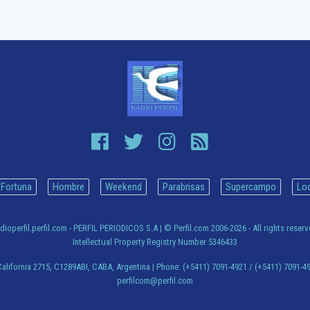
Fortuna
Hombre
Weekend
Parabrisas
Supercampo
Lo
dioperfil.perfil.com - PERFIL PERIODICOS S.A
| © Perfil.com 2006-2026 - All rights reser
Intellectual Property Registry Number 5346433
alifornia 2715
,
C1289ABI
,
CABA, Argentina
| Phone:
(+5411) 7091-4921
/
(+5411) 7091-4
perfilcom@perfil.com