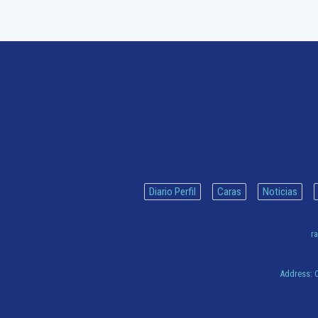
Diario Perfil
Caras
Noticias
ra
Address:
C