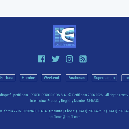
Fortuna
Hombre
Weekend
Parabrisas
Supercampo
Lo
dioperfil.perfil.com - PERFIL PERIODICOS S.A
| © Perfil.com 2006-2026 - All rights reser
Intellectual Property Registry Number 5346433
alifornia 2715
,
C1289ABI
,
CABA, Argentina
| Phone:
(+5411) 7091-4921
/
(+5411) 7091-4
perfilcom@perfil.com