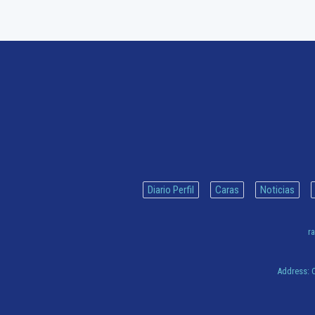
Diario Perfil
Caras
Noticias
ra
Address:
C