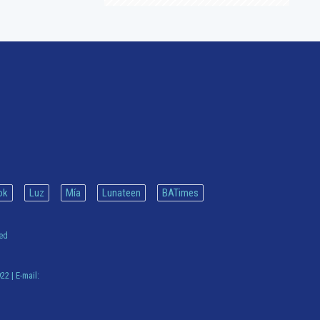
ok
Luz
Mía
Lunateen
BATimes
ved
922
| E-mail: