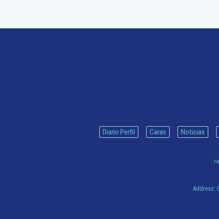
Diario Perfil
Caras
Noticias
ra
Address:
C