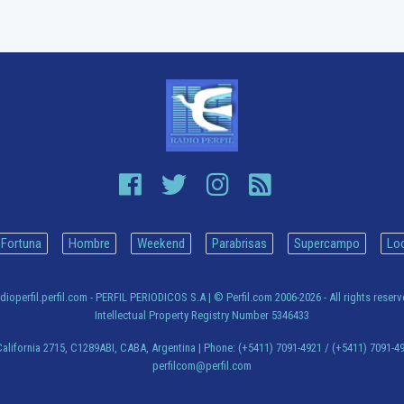
Fortuna
Hombre
Weekend
Parabrisas
Supercampo
Lo
dioperfil.perfil.com - PERFIL PERIODICOS S.A
| © Perfil.com 2006-2026 - All rights reser
Intellectual Property Registry Number 5346433
alifornia 2715
,
C1289ABI
,
CABA, Argentina
| Phone:
(+5411) 7091-4921
/
(+5411) 7091-4
perfilcom@perfil.com