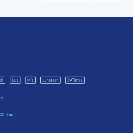
ok
Luz
Mía
Lunateen
BATimes
ved
922
| E-mail: