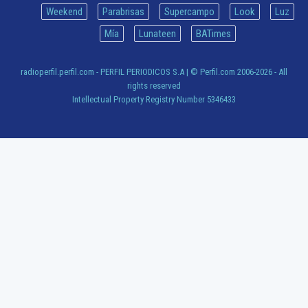
Weekend
Parabrisas
Supercampo
Look
Luz
Mía
Lunateen
BATimes
radioperfil.perfil.com - PERFIL PERIODICOS S.A
| © Perfil.com 2006-2026 - All
rights reserved
Intellectual Property Registry Number 5346433