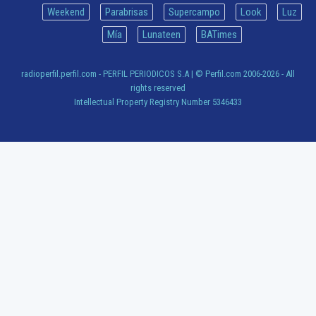
Weekend
Parabrisas
Supercampo
Look
Luz
Mía
Lunateen
BATimes
radioperfil.perfil.com - PERFIL PERIODICOS S.A
| © Perfil.com 2006-2026 - All
rights reserved
Intellectual Property Registry Number 5346433