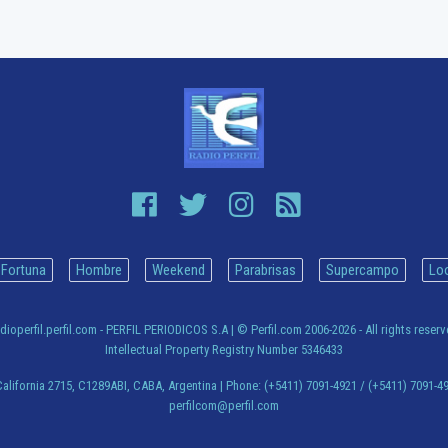
Fortuna
Hombre
Weekend
Parabrisas
Supercampo
Lo
dioperfil.perfil.com - PERFIL PERIODICOS S.A
| © Perfil.com 2006-2026 - All rights reser
Intellectual Property Registry Number 5346433
alifornia 2715
,
C1289ABI
,
CABA, Argentina
| Phone:
(+5411) 7091-4921
/
(+5411) 7091-4
perfilcom@perfil.com