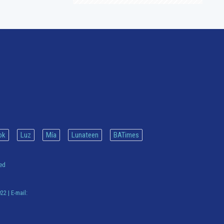
ok
Luz
Mía
Lunateen
BATimes
ved
922
| E-mail: