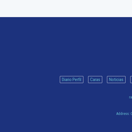
Diario Perfil
Caras
Noticias
ra
Address:
C