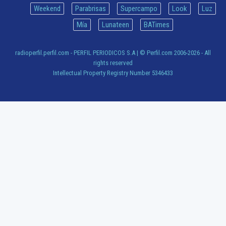
Weekend
Parabrisas
Supercampo
Look
Luz
Mía
Lunateen
BATimes
radioperfil.perfil.com - PERFIL PERIODICOS S.A
| © Perfil.com 2006-2026 - All
rights reserved
Intellectual Property Registry Number 5346433