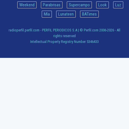
Weekend
Parabrisas
Supercampo
Look
Luz
Mía
Lunateen
BATimes
radioperfil.perfil.com - PERFIL PERIODICOS S.A
| © Perfil.com 2006-2026 - All
rights reserved
Intellectual Property Registry Number 5346433