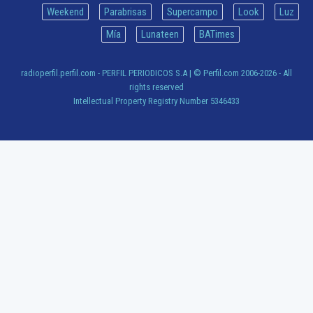
Weekend
Parabrisas
Supercampo
Look
Luz
Mía
Lunateen
BATimes
radioperfil.perfil.com - PERFIL PERIODICOS S.A
| © Perfil.com 2006-2026 - All
rights reserved
Intellectual Property Registry Number 5346433