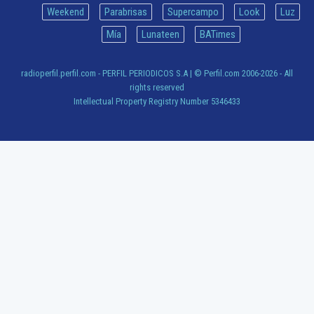
Weekend
Parabrisas
Supercampo
Look
Luz
Mía
Lunateen
BATimes
radioperfil.perfil.com - PERFIL PERIODICOS S.A
| © Perfil.com 2006-2026 - All
rights reserved
Intellectual Property Registry Number 5346433