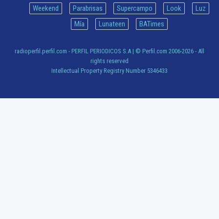
Weekend
Parabrisas
Supercampo
Look
Luz
Mía
Lunateen
BATimes
radioperfil.perfil.com - PERFIL PERIODICOS S.A
| © Perfil.com 2006-2026 - All
rights reserved
Intellectual Property Registry Number 5346433