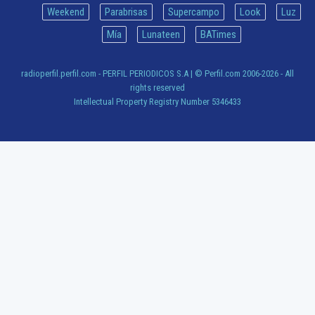
Weekend
Parabrisas
Supercampo
Look
Luz
Mía
Lunateen
BATimes
radioperfil.perfil.com - PERFIL PERIODICOS S.A
| © Perfil.com 2006-2026 - All
rights reserved
Intellectual Property Registry Number 5346433