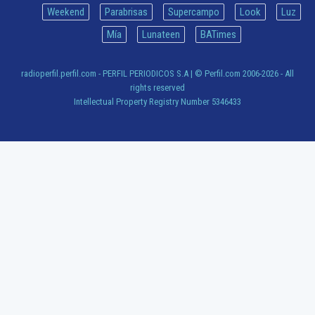
Weekend
Parabrisas
Supercampo
Look
Luz
Mía
Lunateen
BATimes
radioperfil.perfil.com - PERFIL PERIODICOS S.A
| © Perfil.com 2006-2026 - All
rights reserved
Intellectual Property Registry Number 5346433