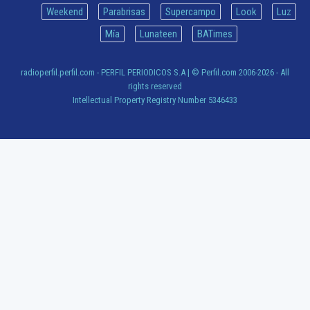
Weekend
Parabrisas
Supercampo
Look
Luz
Mía
Lunateen
BATimes
radioperfil.perfil.com - PERFIL PERIODICOS S.A
| © Perfil.com 2006-2026 - All
rights reserved
Intellectual Property Registry Number 5346433