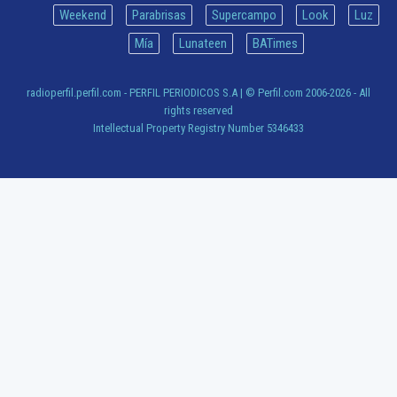
Weekend
Parabrisas
Supercampo
Look
Luz
Mía
Lunateen
BATimes
radioperfil.perfil.com - PERFIL PERIODICOS S.A
| © Perfil.com 2006-2026 - All
rights reserved
Intellectual Property Registry Number 5346433