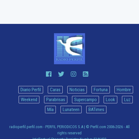
Diario Perfil
Caras
Noticias
Fortuna
Hombre
Weekend
Parabrisas
Supercampo
Look
Luz
Mía
Lunateen
BATimes
radioperfil.perfil.com - PERFIL PERIODICOS S.A
| © Perfil.com 2006-2026 - All
rights reserved