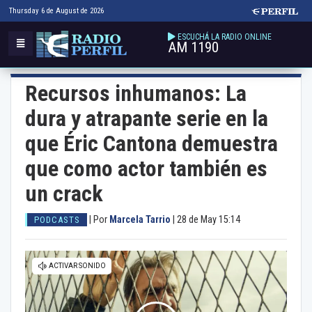
Thursday 6 de August de 2026
ESCUCHÁ LA RADIO ONLINE
AM 1190
Recursos inhumanos: La
dura y atrapante serie en la
que Éric Cantona demuestra
que como actor también es
un crack
|
Por
Marcela Tarrio
|
28 de May 15:14
PODCASTS