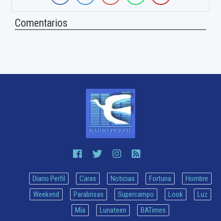
Comentarios
Diario Perfil
Caras
Noticias
Fortuna
Hombre
Weekend
Parabrisas
Supercampo
Look
Luz
Mía
Lunateen
BATimes