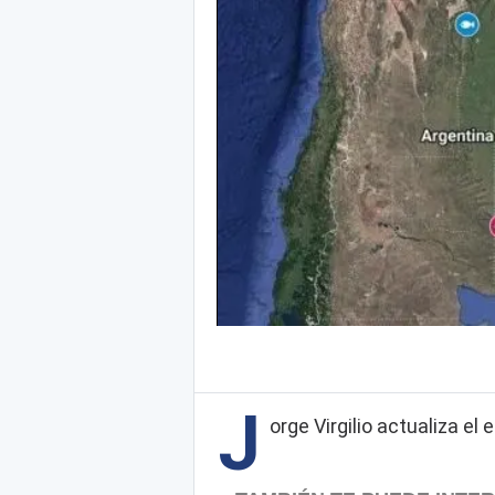
J
orge Virgilio actualiza el