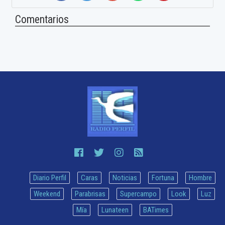
Comentarios
Diario Perfil
Caras
Noticias
Fortuna
Hombre
Weekend
Parabrisas
Supercampo
Look
Luz
Mía
Lunateen
BATimes