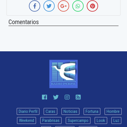
Comentarios
Diario Perfil
Caras
Noticias
Fortuna
Hombre
Weekend
Parabrisas
Supercampo
Look
Luz