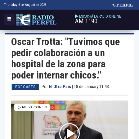
Thursday 6 de August de 2026
ESCUCHÁ LA RADIO ONLINE
AM 1190
Oscar Trotta: "Tuvimos que
pedir colaboración a un
hospital de la zona para
poder internar chicos."
|
Por
El Otro País
|
18 de January 11:43
PODCASTS