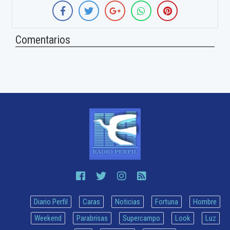
Comentarios
Diario Perfil
Caras
Noticias
Fortuna
Hombre
Weekend
Parabrisas
Supercampo
Look
Luz