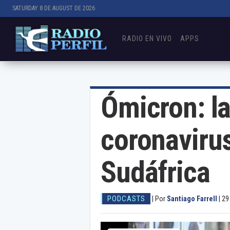
SATURDAY 8 DE AUGUST DE 2026
RADIO EN VIVO
APPS
Ómicron: la
coronaviru
Sudáfrica
PODCASTS
|
Por
Santiago Farrell
|
29