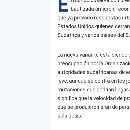
E
l mundo observa con preo
bautizada ómicron, recono
que ya provocó respuestas intu
Estados Unidos quienes cerraro
Sudáfrica y varios países del S
La nueva variante está siendo 
preocupación por la Organizació
autoridades sudafricanas dice
leve, aunque se centra en los
mutaciones que podrían llegar a
significa que la velocidad de 
que se produjeron eran de per
sola dosis.