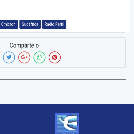
Ómicron
Sudáfrica
Radio Perfil
Compártelo