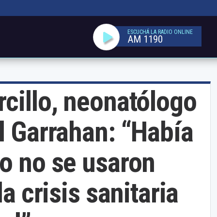
ESCUCHÁ LA RADIO ONLINE
AM 1190
cillo, neonatólogo
l Garrahan: “Había
o no se usaron
la crisis sanitaria