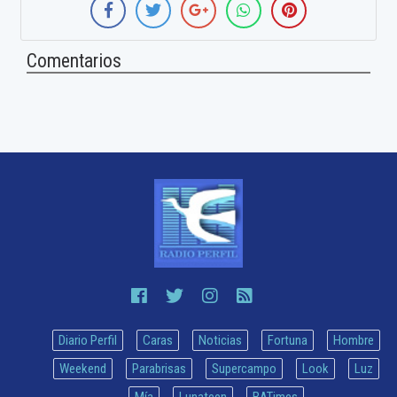
Comentarios
Diario Perfil
Caras
Noticias
Fortuna
Hombre
Weekend
Parabrisas
Supercampo
Look
Luz
Mía
Lunateen
BATimes