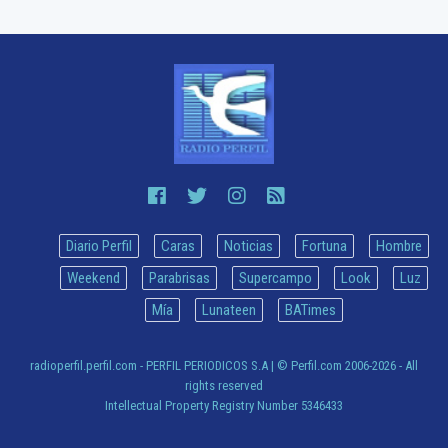
Diario Perfil
Caras
Noticias
Fortuna
Hombre
Weekend
Parabrisas
Supercampo
Look
Luz
Mía
Lunateen
BATimes
radioperfil.perfil.com - PERFIL PERIODICOS S.A
| © Perfil.com 2006-2026 - All
rights reserved
Intellectual Property Registry Number 5346433