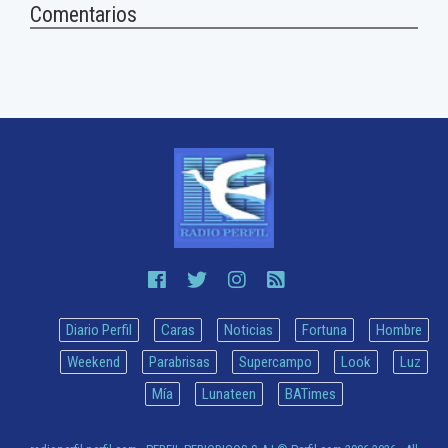
Comentarios
Diario Perfil
Caras
Noticias
Fortuna
Hombre
Weekend
Parabrisas
Supercampo
Look
Luz
Mía
Lunateen
BATimes