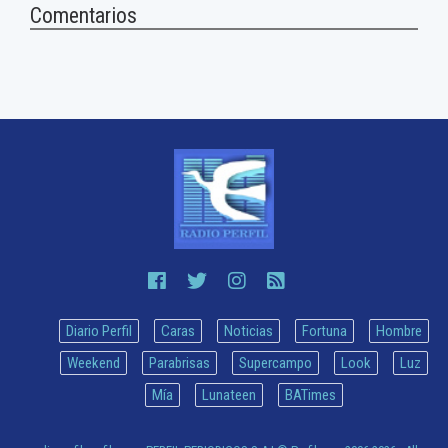
Comentarios
Diario Perfil
Caras
Noticias
Fortuna
Hombre
Weekend
Parabrisas
Supercampo
Look
Luz
Mía
Lunateen
BATimes