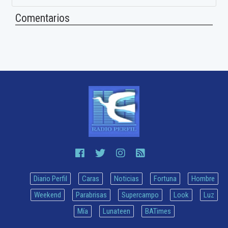
Comentarios
Diario Perfil
Caras
Noticias
Fortuna
Hombre
Weekend
Parabrisas
Supercampo
Look
Luz
Mía
Lunateen
BATimes