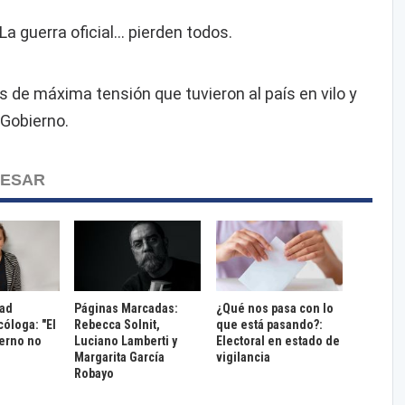
guerra oficial... pierden todos.
s de máxima tensión que tuvieron al país en vilo y
l Gobierno.
RESAR
dad
Páginas Marcadas:
¿Qué nos pasa con lo
cóloga: "El
Rebecca Solnit,
que está pasando?:
terno no
Luciano Lamberti y
Electoral en estado de
Margarita García
vigilancia
Robayo