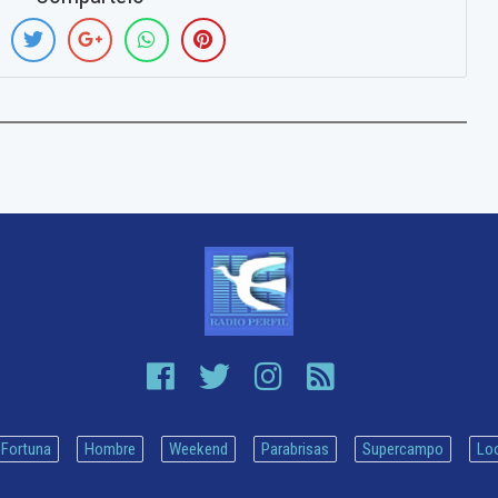
Fortuna
Hombre
Weekend
Parabrisas
Supercampo
Lo