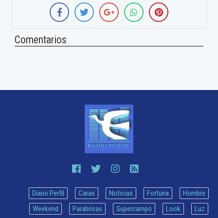
Comentarios
Diario Perfil
Caras
Noticias
Fortuna
Hombre
Weekend
Parabrisas
Supercampo
Look
Luz