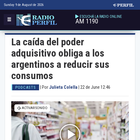
Sunday 9 de August de 2026
ESCUCHÁ LA RADIO ONLINE
AM 1190
La caída del poder
adquisitivo obliga a los
argentinos a reducir sus
consumos
|
Por
Julieta Colella
|
22 de June 12:46
PODCASTS