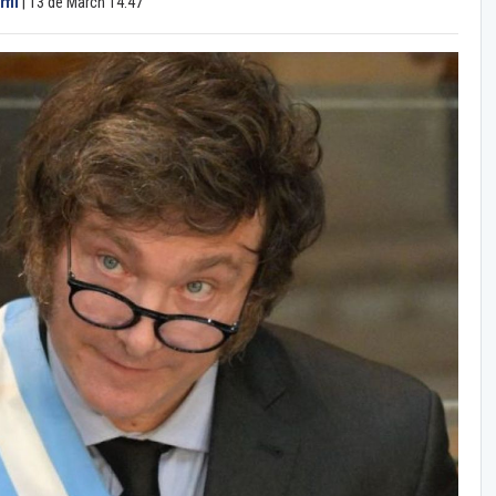
fil
|
13 de March 14:47