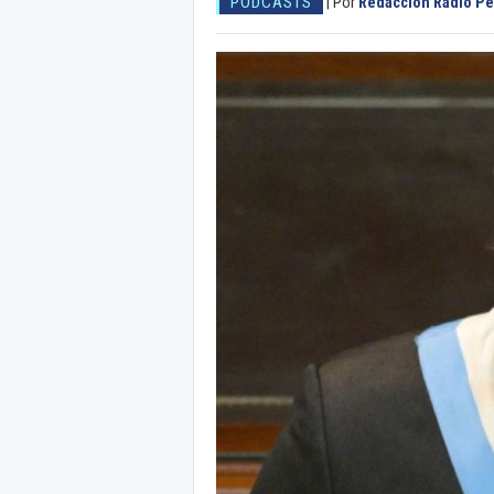
PODCASTS
|
Por
Redacción Radio Per