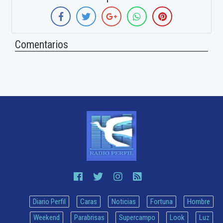
Comentarios
Diario Perfil
Caras
Noticias
Fortuna
Hombre
Weekend
Parabrisas
Supercampo
Look
Luz