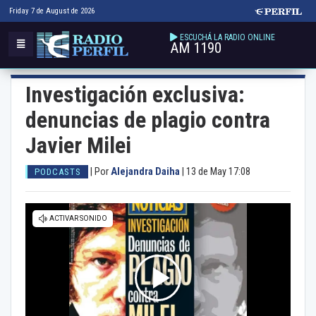
Friday 7 de August de 2026
ESCUCHÁ LA RADIO ONLINE
AM 1190
Investigación exclusiva:
denuncias de plagio contra
Javier Milei
|
Por
Alejandra Daiha
|
13 de May 17:08
PODCASTS