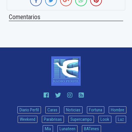
Comentarios
Diario Perfil
Caras
Noticias
Fortuna
Hombre
Weekend
Parabrisas
Supercampo
Look
Luz
Mía
Lunateen
BATimes