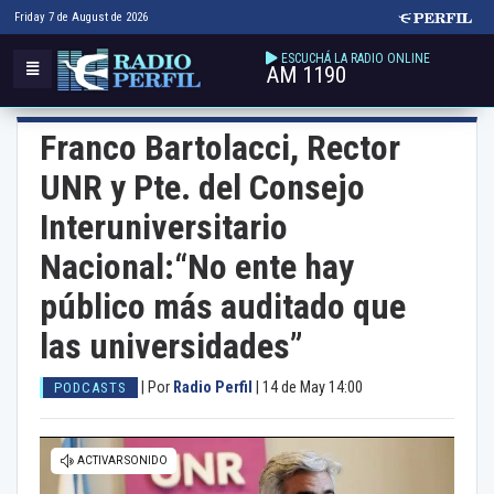
Friday 7 de August de 2026
ESCUCHÁ LA RADIO ONLINE
AM 1190
Franco Bartolacci, Rector
UNR y Pte. del Consejo
Interuniversitario
Nacional:“No ente hay
público más auditado que
las universidades”
|
Por
Radio Perfil
|
14 de May 14:00
PODCASTS