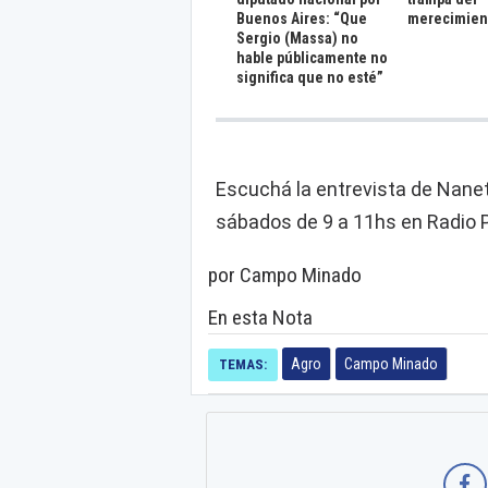
Buenos Aires: “Que
merecimien
Sergio (Massa) no
hable públicamente no
significa que no esté”
Escuchá la entrevista de Nanet
sábados de 9 a 11hs en Radio P
por Campo Minado
En esta Nota
Agro
Campo Minado
TEMAS: