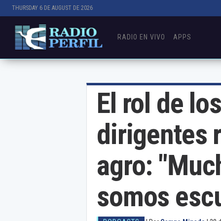
THURSDAY 6 DE AUGUST DE 2026
RADIO EN VIVO
APPS
El rol de lo
dirigentes r
agro: "Muc
somos esc