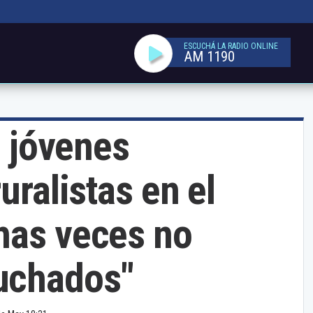
ESCUCHÁ LA RADIO ONLINE
AM 1190
s jóvenes
uralistas en el
has veces no
uchados"