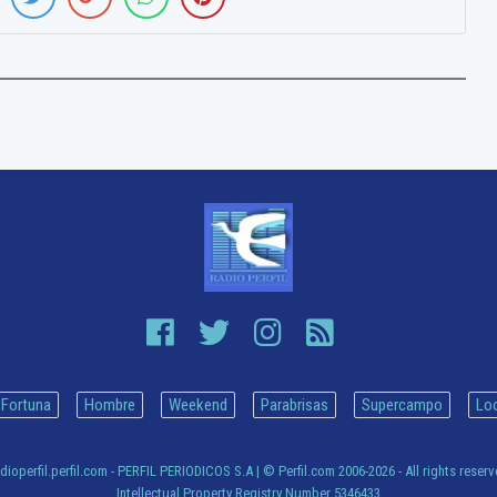
Fortuna
Hombre
Weekend
Parabrisas
Supercampo
Lo
dioperfil.perfil.com - PERFIL PERIODICOS S.A
| © Perfil.com 2006-2026 - All rights reser
Intellectual Property Registry Number 5346433