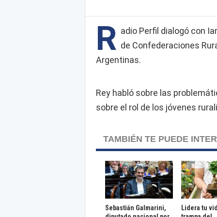
R
adio Perfil dialogó con Ia
de Confederaciones Rur
Argentinas.
Rey habló sobre las problemátic
sobre el rol de los jóvenes rura
TAMBIÉN TE PUEDE INTE
Sebastián Galmarini,
Lidera tu vi
diputado nacional por
trampa del