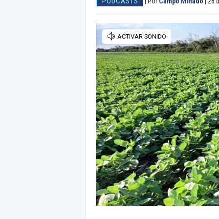
PODCASTS
|
Por
Campo Minado
|
28 