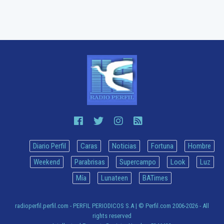
Diario Perfil
Caras
Noticias
Fortuna
Hombre
Weekend
Parabrisas
Supercampo
Look
Luz
Mía
Lunateen
BATimes
radioperfil.perfil.com - PERFIL PERIODICOS S.A
| © Perfil.com 2006-2026 - All
rights reserved