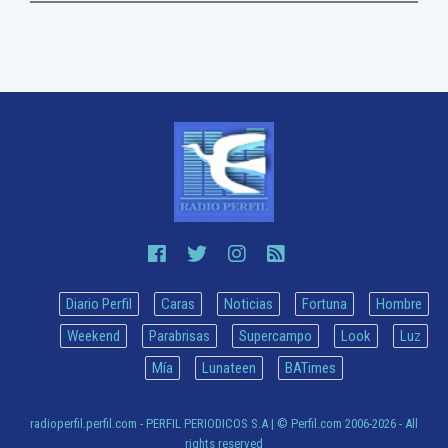
Diario Perfil
Caras
Noticias
Fortuna
Hombre
Weekend
Parabrisas
Supercampo
Look
Luz
Mía
Lunateen
BATimes
radioperfil.perfil.com - PERFIL PERIODICOS S.A
| © Perfil.com 2006-2026 - All
rights reserved