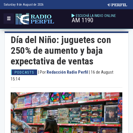
Saturday 8 de August de 2026
ESCUCHÁ LA RADIO ONLINE
AM 1190
Día del Niño: juguetes con
250% de aumento y baja
expectativa de ventas
|
Por
Redacción Radio Perfil
|
16 de August
PODCASTS
15:14