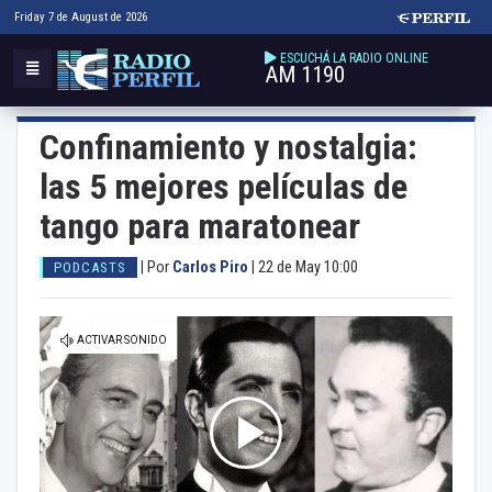
Friday 7 de August de 2026
ESCUCHÁ LA RADIO ONLINE
AM 1190
Confinamiento y nostalgia:
las 5 mejores películas de
tango para maratonear
|
Por
Carlos Piro
|
22 de May 10:00
PODCASTS