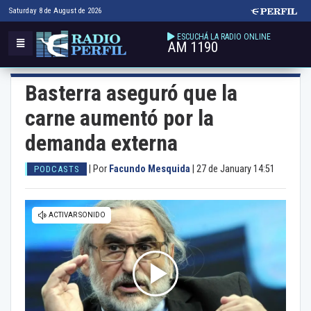
Saturday 8 de August de 2026
ESCUCHÁ LA RADIO ONLINE
AM 1190
Basterra aseguró que la
carne aumentó por la
demanda externa
|
Por
Facundo Mesquida
|
27 de January 14:51
PODCASTS