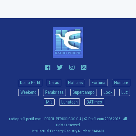
Diario Perfil
Caras
Noticias
Fortuna
Hombre
Weekend
Parabrisas
Supercampo
Look
Luz
Mía
Lunateen
BATimes
radioperfil.perfil.com - PERFIL PERIODICOS S.A
| © Perfil.com 2006-2026 - All
rights reserved
Intellectual Property Registry Number 5346433