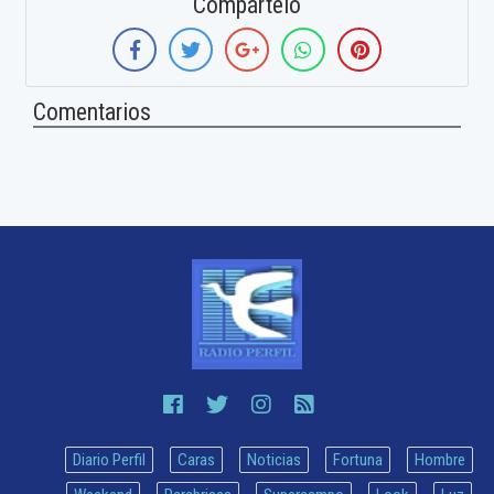
Compártelo
Comentarios
Diario Perfil
Caras
Noticias
Fortuna
Hombre