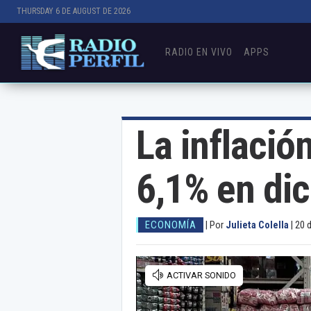
THURSDAY 6 DE AUGUST DE 2026
RADIO EN VIVO
APPS
La inflació
6,1% en di
ECONOMÍA
|
Por
Julieta Colella
|
20 