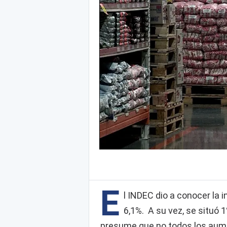
E
l INDEC dio a conocer la 
6,1%. A su vez, se situó 1
presume que no todos los aum