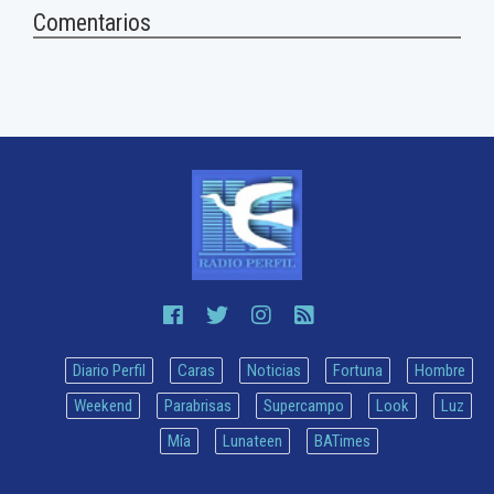
Comentarios
Diario Perfil
Caras
Noticias
Fortuna
Hombre
Weekend
Parabrisas
Supercampo
Look
Luz
Mía
Lunateen
BATimes