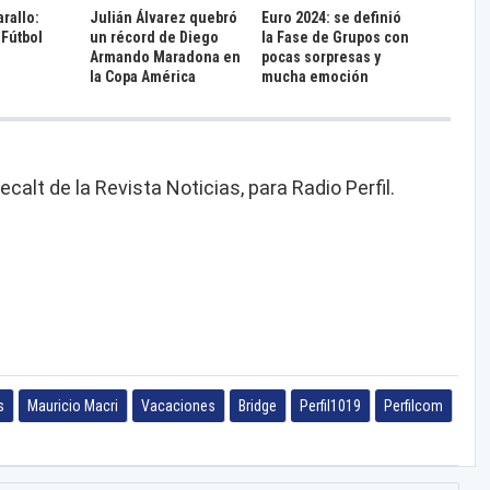
rallo:
Julián Álvarez quebró
Euro 2024: se definió
 Fútbol
un récord de Diego
la Fase de Grupos con
Armando Maradona en
pocas sorpresas y
la Copa América
mucha emoción
alt de la Revista Noticias, para Radio Perfil.
s
Mauricio Macri
Vacaciones
Bridge
Perfil1019
Perfilcom