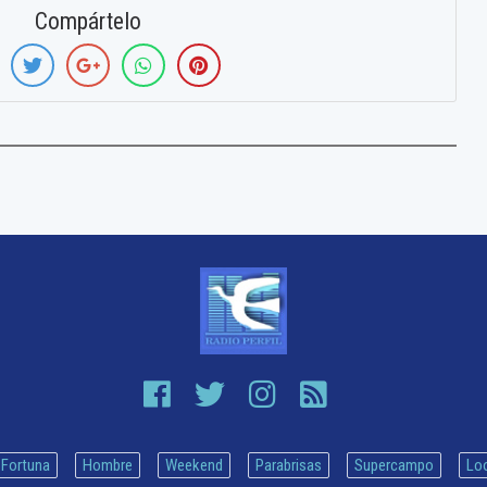
Compártelo
Fortuna
Hombre
Weekend
Parabrisas
Supercampo
Lo