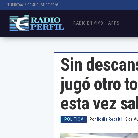
THURSDAY 6 DE AUGUST DE 2026
RADIO EN VIVO
APPS
Sin descan
jugó otro t
esta vez s
POLITICA
|
Por
Rodis Recalt
|
18 de A