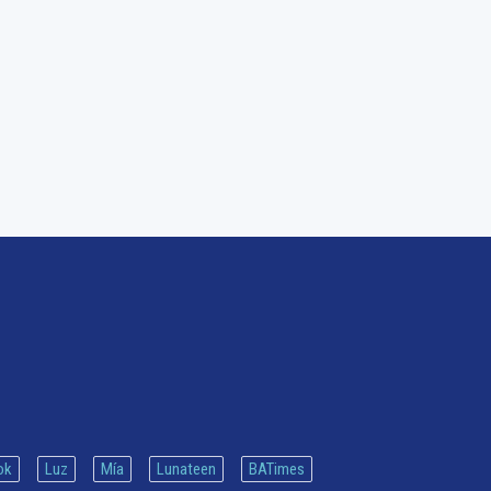
ok
Luz
Mía
Lunateen
BATimes