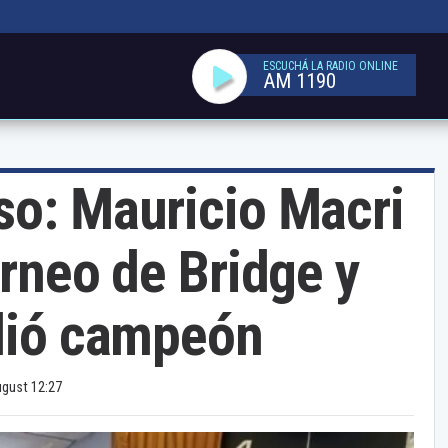
ESCUCHÁ LA RADIO ONLINE
AM 1190
so: Mauricio Macri
orneo de Bridge y
alió campeón
ugust 12:27